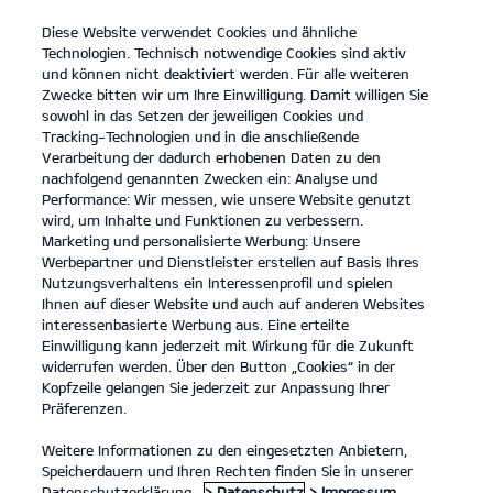
Diese Website verwendet Cookies und ähnliche
open
Technologien. Technisch notwendige Cookies sind aktiv
menu
und können nicht deaktiviert werden. Für alle weiteren
KONTAKT
Zwecke bitten wir um Ihre Einwilligung. Damit willigen Sie
sowohl in das Setzen der jeweiligen Cookies und
Tracking-Technologien und in die anschließende
Der EV3
Probefahrt
Verarbeitung der dadurch erhobenen Daten zu den
nachfolgend genannten Zwecken ein: Analyse und
...
...
DER EV3
Konfigurator
Performance: Wir messen, wie unsere Website genutzt
Der Kia EV3.
wird, um Inhalte und Funktionen zu verbessern.
Marketing und personalisierte Werbung: Unsere
Werbepartner und Dienstleister erstellen auf Basis Ihres
Eine Kraft, die bewegt.
Nutzungsverhaltens ein Interessenprofil und spielen
Ihnen auf dieser Website und auch auf anderen Websites
interessenbasierte Werbung aus. Eine erteilte
Einwilligung kann jederzeit mit Wirkung für die Zukunft
widerrufen werden. Über den Button „Cookies“ in der
Kopfzeile gelangen Sie jederzeit zur Anpassung Ihrer
Präferenzen.
Weitere Informationen zu den eingesetzten Anbietern,
Speicherdauern und Ihren Rechten finden Sie in unserer
Datenschutzerklärung.
> Datenschutz
> Impressum